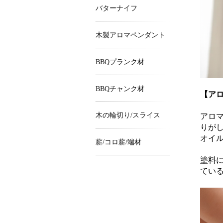
バターナイフ
木製アロマペンダント
BBQプランク材
BBQチャンク材
【ア
木の輪切り/スライス
アロ
りが
オイ
薪/コロ薪/端材
塗料
てい