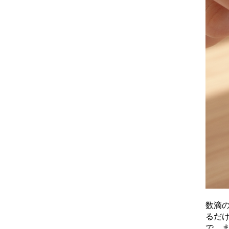
数滴
るだ
で、