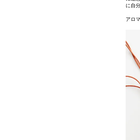
に自
アロ