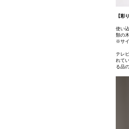
【彩
使い
類の
※サイ
テレ
れて
る品の