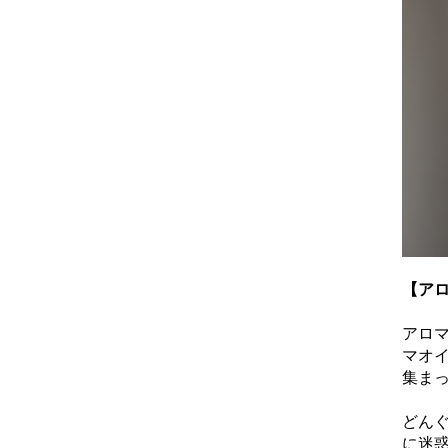
【ア
アロ
マオ
集ま
どん
に迷