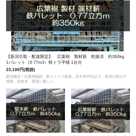
【新潟引取・配達限定】 広葉樹 製材薪 乾燥済 約350kg
1パレット（0.77m3）軽トラ平積 1台分
23,100円(税抜)
新潟限定！広葉樹端材、薪ストーブ最適。含水率20%以下。新潟の里山で
採取。自然木、環境に優しく。