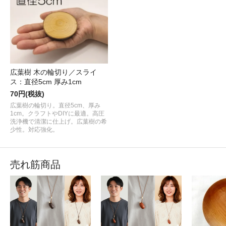
広葉樹 木の輪切り／スライ
ス：直径5cm 厚み1cm
70円(税抜)
広葉樹の輪切り。直径5cm、厚み
1cm。クラフトやDIYに最適。高圧
洗浄機で清潔に仕上げ。広葉樹の希
少性。対応強化。
売れ筋商品