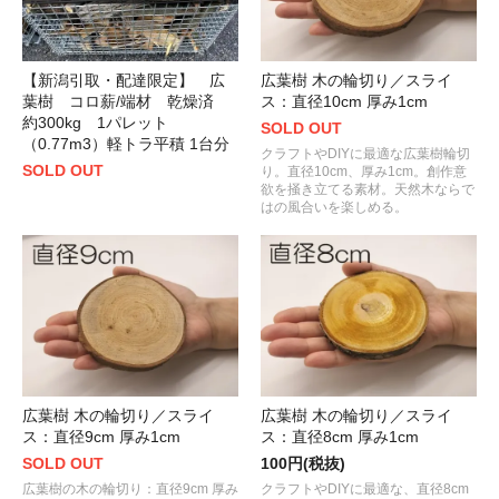
【新潟引取・配達限定】 広
広葉樹 木の輪切り／スライ
葉樹 コロ薪/端材 乾燥済
ス：直径10cm 厚み1cm
約300kg 1パレット
SOLD OUT
（0.77m3）軽トラ平積 1台分
クラフトやDIYに最適な広葉樹輪切
SOLD OUT
り。直径10cm、厚み1cm。創作意
欲を掻き立てる素材。天然木ならで
はの風合いを楽しめる。
広葉樹 木の輪切り／スライ
広葉樹 木の輪切り／スライ
ス：直径9cm 厚み1cm
ス：直径8cm 厚み1cm
SOLD OUT
100円(税抜)
広葉樹の木の輪切り：直径9cm 厚み
クラフトやDIYに最適な、直径8cm