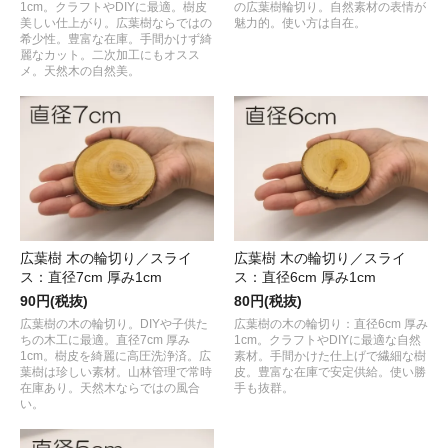
1cm。クラフトやDIYに最適。樹皮
の広葉樹輪切り。自然素材の表情が
美しい仕上がり。広葉樹ならではの
魅力的。使い方は自在。
希少性。豊富な在庫。手間かけず綺
麗なカット。二次加工にもオスス
メ。天然木の自然美。
広葉樹 木の輪切り／スライ
広葉樹 木の輪切り／スライ
ス：直径7cm 厚み1cm
ス：直径6cm 厚み1cm
90円(税抜)
80円(税抜)
広葉樹の木の輪切り。DIYや子供た
広葉樹の木の輪切り：直径6cm 厚み
ちの木工に最適。直径7cm 厚み
1cm。クラフトやDIYに最適な自然
1cm。樹皮を綺麗に高圧洗浄済。広
素材。手間かけた仕上げで繊細な樹
葉樹は珍しい素材。山林管理で常時
皮。豊富な在庫で安定供給。使い勝
在庫あり。天然木ならではの風合
手も抜群。
い。