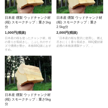
日本産 燻製 ウッドチャンク材
日本産 燻製 ウッドチャンク材
(桜) スモークチップ：重さ1kg
(桜) スモークチップ：重さ
分
2.5kg分
1,000円(税抜)
2,000円(税抜)
日本産の桜を使ったチャンク材。桜
「日本産の桜を贅沢に使用し、燃え
の香りが長続きし、こぶし大のサイ
尽きにくく香り長続き。BBQ愛好家
ズで燻煙が豊か。本格BBQ派におす
必携の本格派燻製チップ。」
すめ。
日本産 燻製 ウッドチャンク材
(桜) スモークチップ：重さ5kg
分