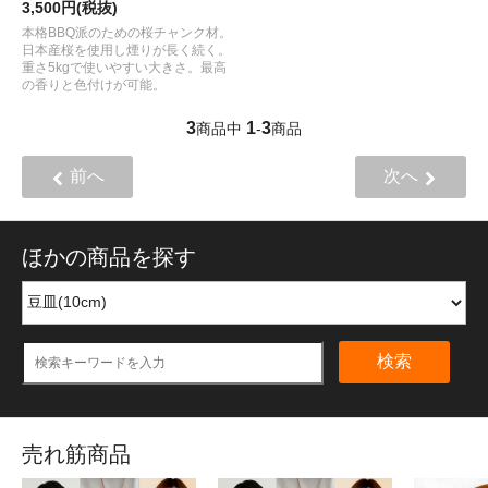
3,500円(税抜)
本格BBQ派のための桜チャンク材。
日本産桜を使用し煙りが長く続く。
重さ5kgで使いやすい大きさ。最高
の香りと色付けが可能。
3
1
3
商品中
-
商品
前へ
次へ
ほかの商品を探す
検索
売れ筋商品