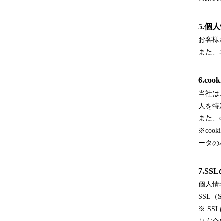
5.個
お客様
また、
6.co
当社は
人を特
また、
※co
ータの
7.S
個人情
SSL（
※ S