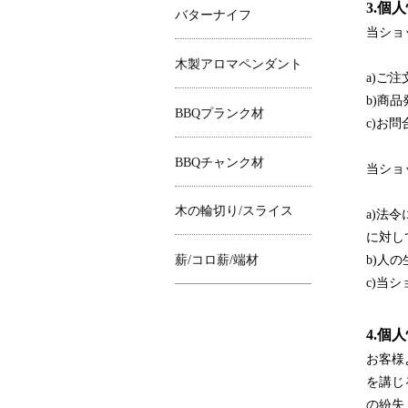
3.個
バターナイフ
当ショ
木製アロマペンダント
a)ご
b)商
BBQプランク材
c)お
BBQチャンク材
当ショ
木の輪切り/スライス
a)法
に対し
薪/コロ薪/端材
b)人
c)当
4.個
お客様
を講じ
の紛失