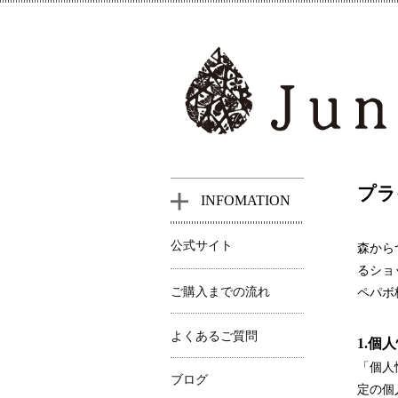
プラ
INFOMATION
公式サイト
森からつ
るショ
ご購入までの流れ
ペパボ
よくあるご質問
1.個
「個人
ブログ
定の個