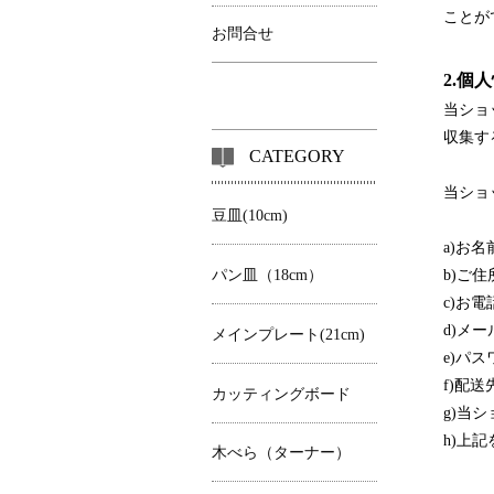
ことが
お問合せ
2.個
当ショ
収集す
CATEGORY
当ショ
豆皿(10cm)
a)お
パン皿（18cm）
b)ご住
c)お
d)メ
メインプレート(21cm)
e)パ
f)配送
カッティングボード
g)当
h)上
木べら（ターナー）