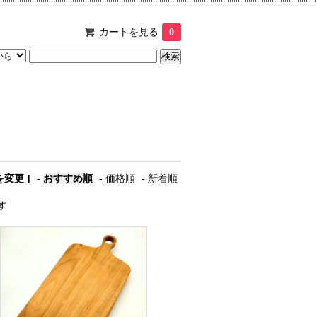
カートを見る
0
を変更 ]
-
おすすめ順
-
価格順
-
新着順
ます