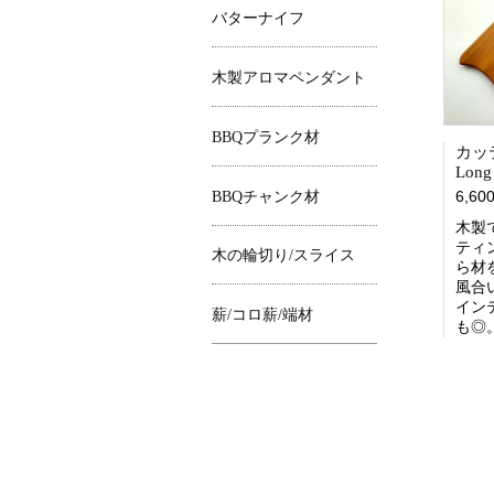
バターナイフ
木製アロマペンダント
BBQプランク材
カッ
Long
6,6
BBQチャンク材
木製で
ティ
木の輪切り/スライス
ら材
風合
イン
薪/コロ薪/端材
も◎