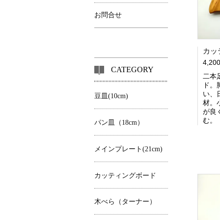
お問合せ
カッ
4,2
CATEGORY
二本
ド。
い、
豆皿(10cm)
材。
が良
む。
パン皿（18cm）
メインプレート(21cm)
カッティングボード
木べら（ターナー）